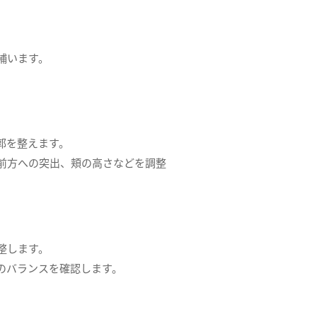
補います。
郭を整えます。
前方への突出、頬の高さなどを調整
整します。
のバランスを確認します。