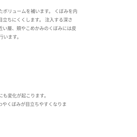
たボリュームを補います。 くぼみを内
目立ちにくくします。 注入する深さ
近い層、頬やこめかみのくぼみには皮
行います。
にも変化が起こります。
わやくぼみが目立ちやすくなりま